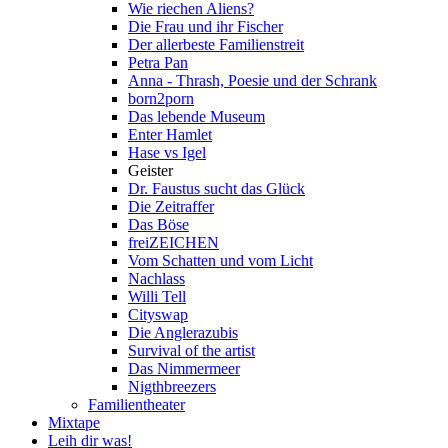
Wie riechen Aliens?
Die Frau und ihr Fischer
Der allerbeste Familienstreit
Petra Pan
Anna - Thrash, Poesie und der Schrank
born2porn
Das lebende Museum
Enter Hamlet
Hase vs Igel
Geister
Dr. Faustus sucht das Glück
Die Zeitraffer
Das Böse
freiZEICHEN
Vom Schatten und vom Licht
Nachlass
Willi Tell
Cityswap
Die Anglerazubis
Survival of the artist
Das Nimmermeer
Nigthbreezers
Familientheater
Mixtape
Leih dir was!