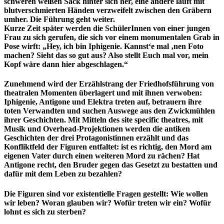
schweren weißen Sack hinter sich her, eine andere läuft mit
blutverschmierten Händen verzweifelt zwischen den Gräbern
umher. Die Führung geht weiter.
Kurze Zeit später werden die SchülerInnen von einer jungen
Frau zu sich gerufen, die sich vor einem monumentalen Grab in
Pose wirft: „Hey, ich bin Iphigenie. Kannst‘e mal ‚nen Foto
machen? Sieht das so gut aus? Also stellt Euch mal vor, mein
Kopf wäre dann hier abgeschlagen.“
Zunehmend wird der Erzählstrang der Friedhofsführung von
theatralen Momenten überlagert und mit ihnen verwoben:
Iphigenie, Antigone und Elektra treten auf, betrauern ihre
toten Verwandten und suchen Auswege aus den Zwickmühlen
ihrer Geschichten. Mit Mitteln des site specific theatres, mit
Musik und Overhead-Projektionen werden die antiken
Geschichten der drei Protagonistinnen erzählt und das
Konfliktfeld der Figuren entfaltet: ist es richtig, den Mord am
eigenen Vater durch einen weiteren Mord zu rächen? Hat
Antigone recht, den Bruder gegen das Gesetzt zu bestatten und
dafür mit dem Leben zu bezahlen?
Die Figuren sind vor existentielle Fragen gestellt: Wie wollen
wir leben? Woran glauben wir? Wofür treten wir ein? Wofür
lohnt es sich zu sterben?